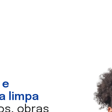
 e
a limpa
os, obras