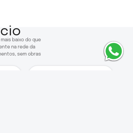
cio
 mais baixo do que
mente na rede da
mentos, sem obras
0
4
.