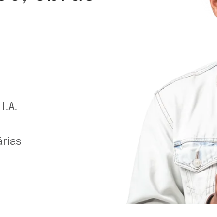
I.A.
árias