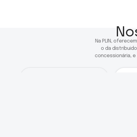
No
Na PLIN, oferecem
o da distribuid
concessionária, 
0
1
.
0
2